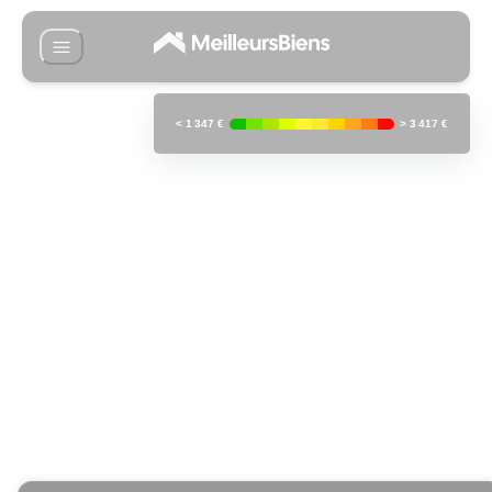
<
1 347 €
>
3 417 €