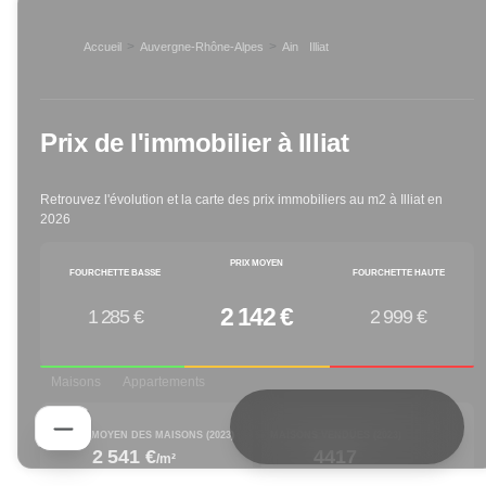
>
>
Accueil
Auvergne-Rhône-Alpes
Ain
Illiat
>
Prix de l'immobilier à
Illiat
Retrouvez l'évolution et la carte des prix immobiliers au m2 à
Illiat
en
2026
PRIX MOYEN
FOURCHETTE BASSE
FOURCHETTE HAUTE
2 142 €
1 285 €
2 999 €
Maisons
Appartements
PRIX M² MOYEN DES MAISONS (
2023
)
MAISONS VENDUES (
2023
)
2 541 €
4417
/m²
increased by
decreased by
1.48
% depuis 1 an
-25.38
% depuis 1 an