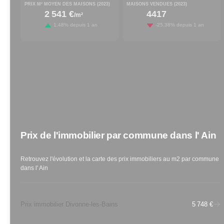
PRIX M² MOYEN DES MAISONS (
2023
)
MAISONS VENDUES (
2023
)
2 541 €
4417
/m²
increased by
decreased by
1.48
% depuis 1 an
-25.38
% depuis 1 an
Prix de l'immobilier par commune
dans l'
Ain
Retrouvez l'évolution et la carte des prix immobiliers au m2 par commune
dans l'
Ain
Prix immobilier Divonne-les-Bains
5 748 €