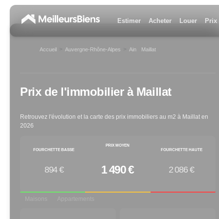
Estimer
Acheter
Louer
Prix
>
>
Accueil
Auvergne-Rhône-Alpes
Ain
Maillat
>
Prix de l'immobilier à
Maillat
Retrouvez l'évolution et la carte des prix immobiliers au m2 à
Maillat
en
2026
PRIX MOYEN
FOURCHETTE BASSE
FOURCHETTE HAUTE
1 490 €
894 €
2 086 €
Maisons
Appartements