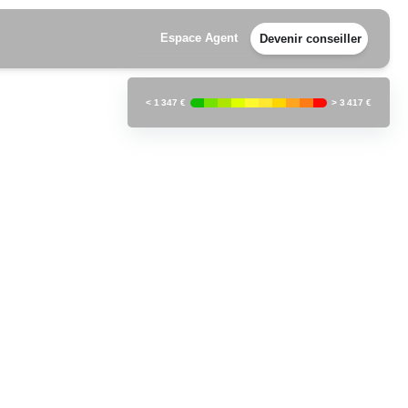
Espace Agent
Devenir conseiller
<
1 347 €
>
3 417 €