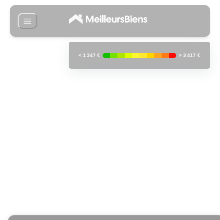
<
1 347 €
>
3 417 €