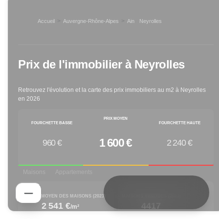
>
>
Accueil
Auvergne-Rhône-Alpes
Ain
Neyrolles
>
Prix de l'immobilier à
Neyrolles
Retrouvez l'évolution et la carte des prix immobiliers au m2 à
Neyrolles
en
2026
PRIX MOYEN
FOURCHETTE BASSE
FOURCHETTE HAUTE
1 600 €
960 €
2 240 €
Maisons
Appartements
PRIX M² MOYEN DES MAISONS (
2023
)
MAISONS VENDUES (
2023
)
2 541 €
4417
/m²
increased by
decreased by
1.48
% depuis 1 an
-25.38
% depuis 1 an