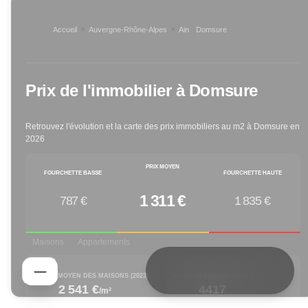
>
>
Accueil
Auvergne-Rhône-Alpes
Ain
Domsure
>
Prix de l'immobilier à
Domsure
Retrouvez l'évolution et la carte des prix immobiliers au m2 à
Domsure
en
2026
PRIX MOYEN
FOURCHETTE BASSE
FOURCHETTE HAUTE
1 311 €
787 €
1 835 €
Maisons
Appartements
PRIX M² MOYEN DES MAISONS (
2023
)
MAISONS VENDUES (
2023
)
2 541 €
4417
/m²
increased by
decreased by
1.48
% depuis 1 an
-25.38
% depuis 1 an