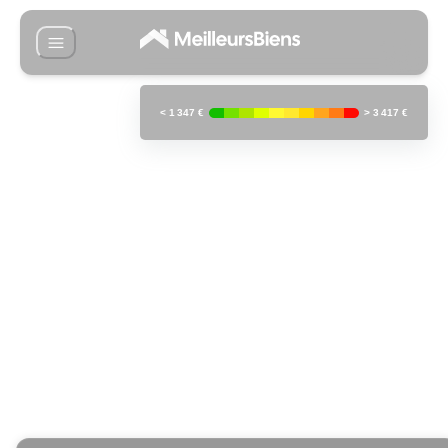
<
1 347 €
>
3 417 €