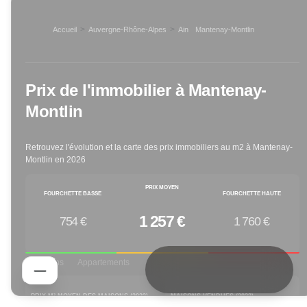
>
>
Accueil
Auvergne-Rhône-Alpes
Ain
Mantenay-Montlin
>
Prix de l'immobilier à
Mantenay-
Montlin
Retrouvez l'évolution et la carte des prix immobiliers au m2 à
Mantenay-
Montlin
en
2026
PRIX MOYEN
FOURCHETTE BASSE
FOURCHETTE HAUTE
1 257 €
754 €
1 760 €
Maisons
Appartements
PRIX M² MOYEN DES MAISONS (
2023
)
MAISONS VENDUES (
2023
)