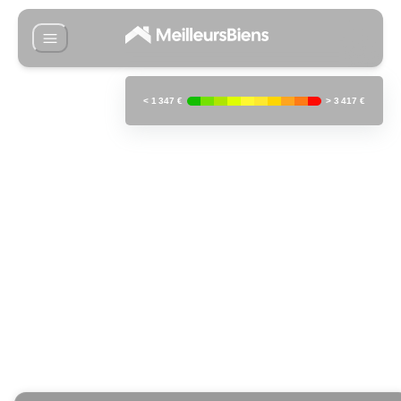
<
1 347 €
>
3 417 €