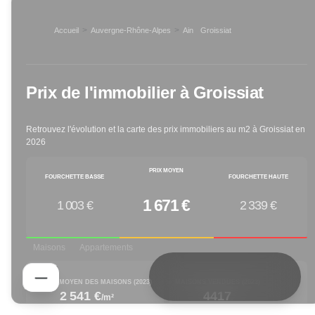
>
>
Accueil
Auvergne-Rhône-Alpes
Ain
Groissiat
>
Prix de l'immobilier à
Groissiat
Retrouvez l'évolution et la carte des prix immobiliers au m2 à
Groissiat
en
2026
PRIX MOYEN
FOURCHETTE BASSE
FOURCHETTE HAUTE
1 671 €
1 003 €
2 339 €
Maisons
Appartements
PRIX M² MOYEN DES MAISONS (
2023
)
MAISONS VENDUES (
2023
)
2 541 €
4417
/m²
increased by
decreased by
1.48
% depuis 1 an
-25.38
% depuis 1 an