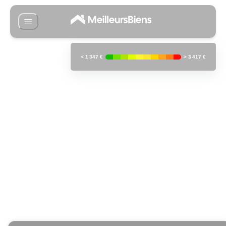
<
1 347 €
>
3 417 €