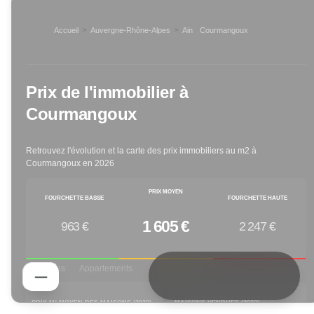
>
>
Accueil
Auvergne-Rhône-Alpes
Ain
Courmangoux
>
Prix de l'immobilier à
Courmangoux
Retrouvez l'évolution et la carte des prix immobiliers au m2 à
Courmangoux
en
2026
PRIX MOYEN
FOURCHETTE BASSE
FOURCHETTE HAUTE
1 605 €
963 €
2 247 €
Maisons
Appartements
PRIX M² MOYEN DES MAISONS (
2023
)
MAISONS VENDUES (
2023
)