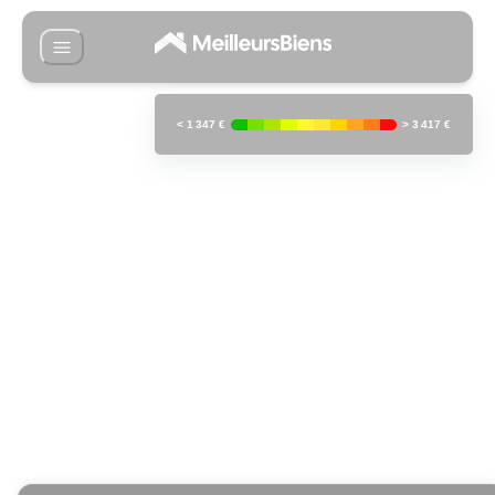
<
1 347 €
>
3 417 €