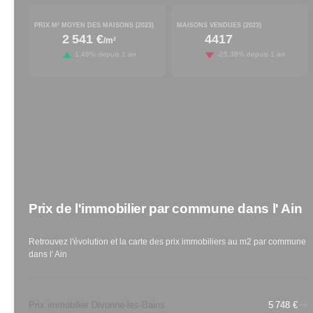
PRIX M² MOYEN DES MAISONS (
2023
)
MAISONS VENDUES (
2023
)
2 541 €
4417
/m²
increased by
decreased by
1.48
% depuis 1 an
-25.38
% depuis 1 an
Prix de l'immobilier par commune
dans l'
Ain
Retrouvez l'évolution et la carte des prix immobiliers au m2 par commune
dans l'
Ain
Prix immobilier Divonne-les-Bains
5 748 €