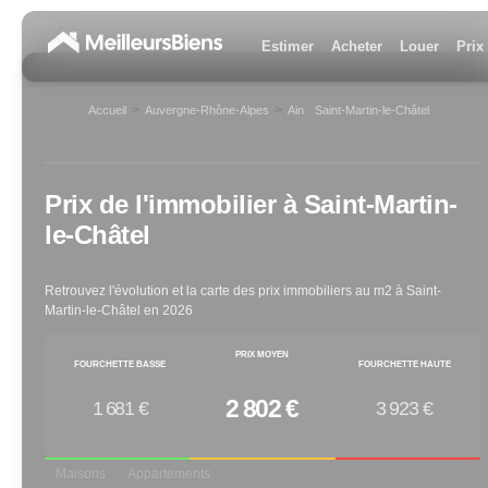
Estimer
Acheter
Louer
Prix
>
>
Accueil
Auvergne-Rhône-Alpes
Ain
Saint-Martin-le-Châtel
>
Prix de l'immobilier à
Saint-Martin-
le-Châtel
Retrouvez l'évolution et la carte des prix immobiliers au m2 à
Saint-
Martin-le-Châtel
en
2026
PRIX MOYEN
FOURCHETTE BASSE
FOURCHETTE HAUTE
2 802 €
1 681 €
3 923 €
Maisons
Appartements