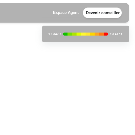
Espace Agent
Devenir conseiller
<
1 347 €
>
3 417 €