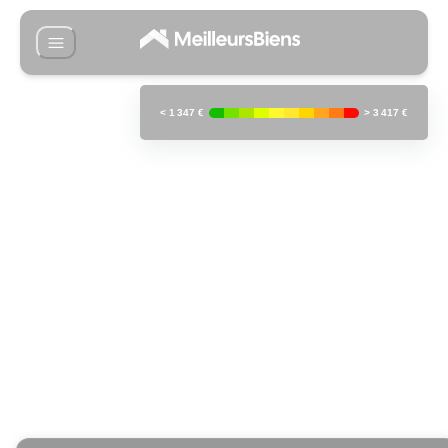
<
1 347 €
>
3 417 €