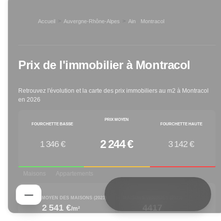
>
>
Accueil
Auvergne-Rhône-Alpes
Ain
Montracol
>
Prix de l'immobilier à
Montracol
Retrouvez l'évolution et la carte des prix immobiliers au m2 à
Montracol
en
2026
PRIX MOYEN
FOURCHETTE BASSE
FOURCHETTE HAUTE
2 244 €
1 346 €
3 142 €
Maisons
Appartements
PRIX M² MOYEN DES MAISONS (
2023
)
MAISONS VENDUES (
2023
)
2 541 €
4417
/m²
increased by
decreased by
1.48
% depuis 1 an
-25.38
% depuis 1 an