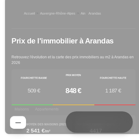
>
>
Accueil
Auvergne-Rhône-Alpes
Ain
Arandas
>
Prix de l'immobilier à
Arandas
Retrouvez l'évolution et la carte des prix immobiliers au m2 à
Arandas
en
2026
PRIX MOYEN
FOURCHETTE BASSE
FOURCHETTE HAUTE
848 €
509 €
1 187 €
Maisons
Appartements
PRIX M² MOYEN DES MAISONS (
2023
)
MAISONS VENDUES (
2023
)
2 541 €
4417
/m²
increased by
decreased by
1.48
% depuis 1 an
-25.38
% depuis 1 an