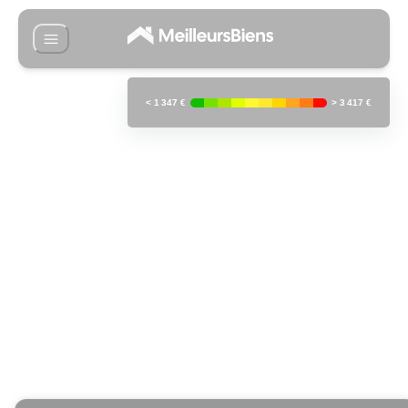
<
1 347 €
>
3 417 €