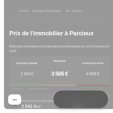
>
>
Accueil
Auvergne-Rhône-Alpes
Ain
Parcieux
>
Prix de l'immobilier à
Parcieux
Retrouvez l'évolution et la carte des prix immobiliers au m2 à
Parcieux
en
2026
PRIX MOYEN
FOURCHETTE BASSE
FOURCHETTE HAUTE
3 506 €
2 104 €
4 908 €
Maisons
Appartements
PRIX M² MOYEN DES MAISONS (
2023
)
MAISONS VENDUES (
2023
)
2 541 €
4417
/m²
increased by
decreased by
1.48
% depuis 1 an
-25.38
% depuis 1 an