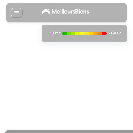
<
1 347 €
>
3 417 €