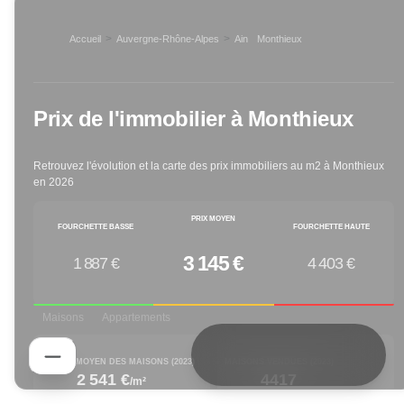
>
>
Accueil
Auvergne-Rhône-Alpes
Ain
Monthieux
>
Prix de l'immobilier à
Monthieux
Retrouvez l'évolution et la carte des prix immobiliers au m2 à
Monthieux
en
2026
PRIX MOYEN
FOURCHETTE BASSE
FOURCHETTE HAUTE
3 145 €
1 887 €
4 403 €
Maisons
Appartements
PRIX M² MOYEN DES MAISONS (
2023
)
MAISONS VENDUES (
2023
)
2 541 €
4417
/m²
increased by
decreased by
1.48
% depuis 1 an
-25.38
% depuis 1 an