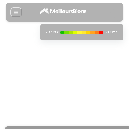
<
1 347 €
>
3 417 €