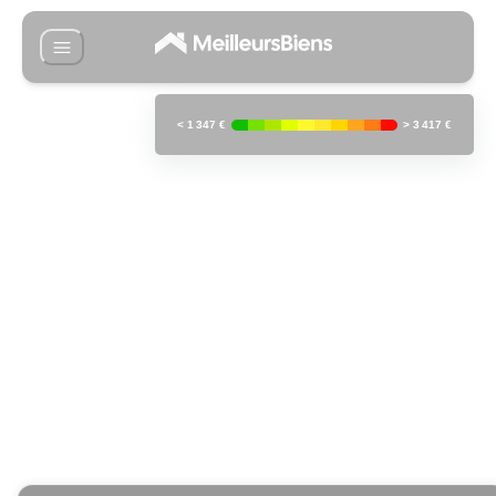
<
1 347 €
>
3 417 €