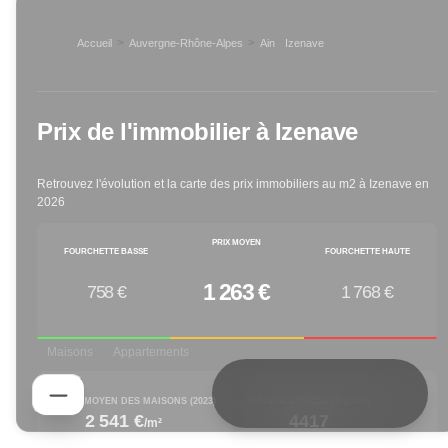
>
>
Accueil
Auvergne-Rhône-Alpes
Ain
Izenave
>
Prix de l'immobilier à
Izenave
Retrouvez l'évolution et la carte des prix immobiliers au m2 à
Izenave
en
2026
PRIX MOYEN
FOURCHETTE BASSE
FOURCHETTE HAUTE
1 263 €
758 €
1 768 €
Maisons
Appartements
PRIX M² MOYEN DES MAISONS (
2023
)
MAISONS VENDUES (
2023
)
2 541 €
4417
/m²
increased by
decreased by
1.48
% depuis 1 an
-25.38
% depuis 1 an