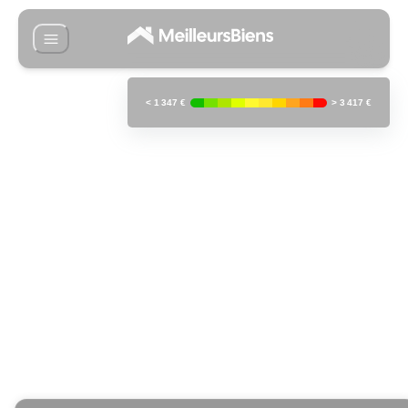
<
1 347 €
>
3 417 €