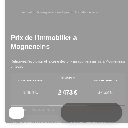
>
>
Accueil
Auvergne-Rhône-Alpes
Ain
Mogneneins
>
Prix de l'immobilier à
Mogneneins
Retrouvez l'évolution et la carte des prix immobiliers au m2 à
Mogneneins
en
2026
PRIX MOYEN
FOURCHETTE BASSE
FOURCHETTE HAUTE
2 473 €
1 484 €
3 462 €
Maisons
Appartements
PRIX M² MOYEN DES MAISONS (
2023
)
MAISONS VENDUES (
2023
)