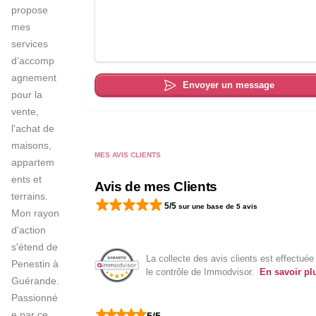
propose 
mes 
services 
d’accomp
agnement 
Envoyer un message
pour la 
vente, 
l'achat de 
maisons, 
MES AVIS CLIENTS
appartem
ents et 
Avis de mes Clients
terrains. 

5
/5
sur une base de
5
avis
Mon rayon 
d'action 
s'étend de 
La collecte des avis clients est effectuée
Penestin à 
le contrôle de Immodvisor.
En savoir plu
Guérande. 

Passionné
e par ce 