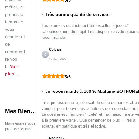
5
/5
métier, je 
prends le 
«
Très bonne qualité de service
»
temps de 
Les premiers contacts ont été excellents jusqu'à
vous 
l'aboutissement du projet Très disponible Aide précieuse A
écouter et 
recommander
de 
Coldan
comprend
C
re vos 
19 déc. 2025
b
Voir 
plus
...
5
/5
«
Je recommande à 100 % Madame BOTHOREL
Très professionnelle, elle sait de suite cerner les atte
vendeur pour trouver les acheteurs correspondant au b
Mes Biens
Le dossier est très bien "ficelé" et ma maison a été v
Immobiliers
à la première visite . Que demander de plus ! Très à l
Marie-agnès vous
écoute, empathique et très réactive.
propose 39 biens
immobiliers en
Nadine G.