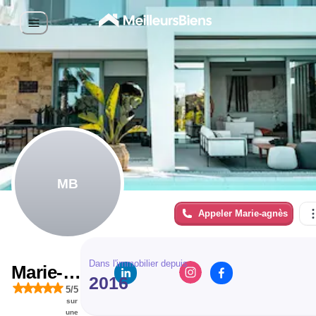
MB
Appeler
Marie-agnès
Dans l'immobilier depuis
Marie-
2016
5
/5
agnès
sur
une