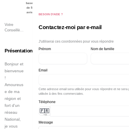
BOTHOREL
base
de
5
avis
BESOIN D'AIDE ?
Votre
Contactez-moi par e-mail
Conseillère
Immobilier
à
J'utiliserai ces coordonnées pour vous répondre
Herbignac-
Prénom
Nom de famille
Présentation
Saint-
Lyphard-
Saint-Molf-
Bonjour et 
Férel-
Email
bienvenue 
Camoel- La
! 

Roche-
Amoureus
Bernard-
Cette adresse email sera utilisée pour vous répondre et ne sera
Marzan-
e de ma 
utilisée à des fins commerciales.
Penestin-
région et 
Assérac-
Téléphone
fort d'un 
Arzal
🇫🇷
réseau 
+33
National, 
Message
je vous 