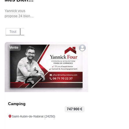
Immobiliers
Yannick vous
propose 24 biens
immobiliers en
vente et en
Tout
En Vente
Sous-offre
Sous-compromis
Vendu / Lou
location, n'hésitez
pas à contacter
l'agent pour plus
d'informations.
Vente
Camping
747 900 €
Saint-Aubin-de-Nabirat
(
24250
)