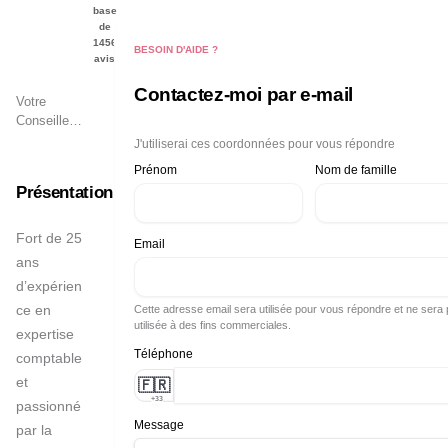
base
de
1456
BESOIN D'AIDE ?
avis
Contactez-moi par e-mail
Votre
Conseiller
Immobilier
J'utiliserai ces coordonnées pour vous répondre
à
Dordogne
Prénom
Nom de famille
:
Présentation
Périgueux,
Champcevi
nel,
Fort de 25 
Email
Trélissac,
ans 
Boulazac
d’expérien
ce en 
Cette adresse email sera utilisée pour vous répondre et ne sera
utilisée à des fins commerciales.
expertise 
Téléphone
comptable 
et 
🇫🇷
+33
passionné 
Message
par la 