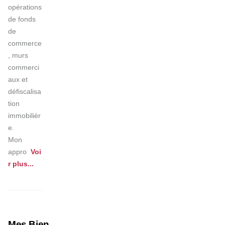
opérations 
de fonds 
de 
commerce
, murs 
commerci
aux et 
défiscalisa
tion 
immobilièr
e.

Mon 
appro
Voi
r 
plus
...
Mes Biens