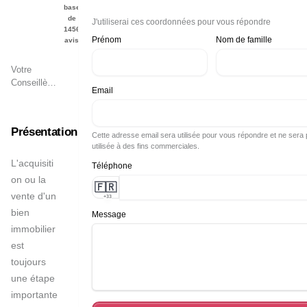
base
de
J'utiliserai ces coordonnées pour vous répondre
1456
Prénom
Nom de famille
avis
Votre
Conseillère
Email
Immobilier
à
La Brède
et ses
Présentation
alentours
Cette adresse email sera utilisée pour vous répondre et ne sera
utilisée à des fins commerciales.
L'acquisiti
Téléphone
on ou la 
🇫🇷
vente d'un 
+33
bien 
Message
immobilier 
est 
toujours 
une étape 
importante 