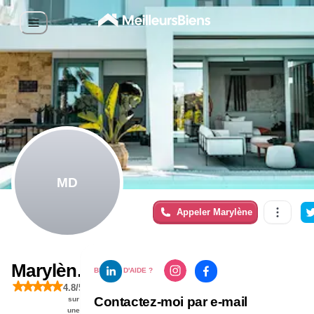
MD
Appeler
Marylène
Marylène
BESOIN D'AIDE ?
4.8
/5
DELARUE
Contactez-moi par e-mail
sur
une