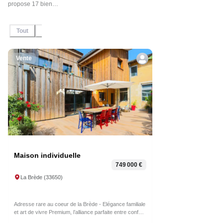
propose 17 biens
immobiliers en
vente et en
Tout
En Vente
Sous-offre
Sous-compromis
Vendu / Lou
location, n'hésitez
pas à contacter
l'agent pour plus
d'informations.
Vente
Maison individuelle
749 000 €
La Brède
(
33650
)
Adresse rare au coeur de la Brède - Elégance familiale
et art de vivre Premium, l’alliance parfaite entre confort,
lumière et douceur de vivre. Située dans l’un des