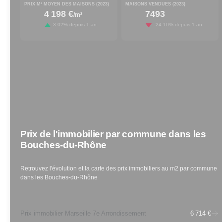
PRIX M² MOYEN DES MAISONS (
2023
)
MAISONS VENDUES (
2023
)
4 198 €
7493
/m²
increased by
decreased by
3.02
% depuis 1 an
-24.10
% depuis 1 an
Prix de l'immobilier par commune
dans les
Bouches-du-Rhône
Retrouvez l'évolution et la carte des prix immobiliers au m2 par commune
dans les
Bouches-du-Rhône
Prix immobilier Marseille 7e Arrondissement
6 714 €