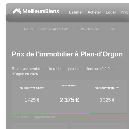
Estimer
Acheter
Louer
Prix
>
>
Accueil
Provence-Alpes-Côte
Bouches-du-
Plan-
d'Azur
Rhône
d'Orgon
>
Prix de l'immobilier à
Plan-d'Orgon
Retrouvez l'évolution et la carte des prix immobiliers au m2 à
Plan-
d'Orgon
en
2026
PRIX MOYEN
FOURCHETTE BASSE
FOURCHETTE HAUTE
2 375 €
1 425 €
3 325 €
Maisons
Appartements