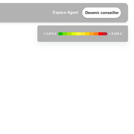
Espace Agent
Devenir conseiller
<
2 473 €
>
5 433 €