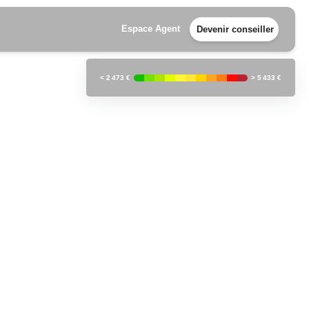
Espace Agent
Devenir conseiller
<
2 473 €
>
5 433 €