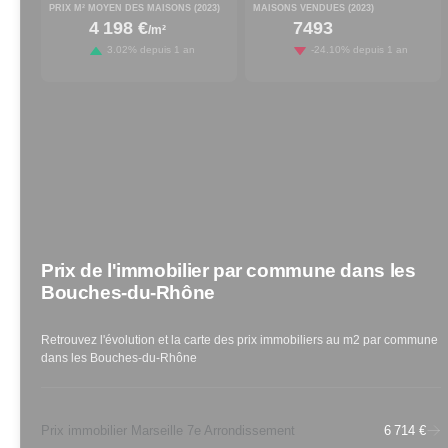
PRIX M² MOYEN DES MAISONS (
2023
)
MAISONS VENDUES (
2023
)
4 198 €
7493
/m²
increased by
decreased by
3.02
% depuis 1 an
-24.10
% depuis 1 an
Prix de l'immobilier par commune
dans les
Bouches-du-Rhône
Retrouvez l'évolution et la carte des prix immobiliers au m2 par commune
dans les
Bouches-du-Rhône
Prix immobilier Marseille 7e Arrondissement
6 714 €