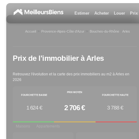
Estimer
Acheter
Louer
Prix
>
>
Accueil
Provence-Alpes-Côte d'Azur
Bouches-du-Rhône
Arles
>
Prix de l'immobilier à
Arles
Retrouvez l'évolution et la carte des prix immobiliers au m2 à
Arles
en
2026
PRIX MOYEN
FOURCHETTE BASSE
FOURCHETTE HAUTE
2 706 €
1 624 €
3 788 €
Maisons
Appartements