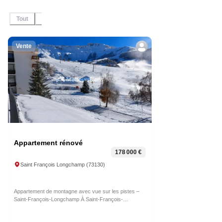
immobiliers en
vente et en
Tout
En Vente
Sous-offre
Sous-compromis
Vendu / Lou
location, n'hésitez
pas à contacter
l'agent pour plus
d'informations.
Vente
Appartement rénové
178 000 €
Saint François Longchamp
(
73130
)
Appartement de montagne avec vue sur les pistes –
Saint-François-Longchamp À Saint-François-
Longchamp, au sein de la résidence Le Cheval Noir,
découvrez cet appartement de montagne meublé