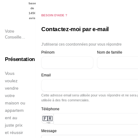
CLEMENT
base
de
1456
BESOIN D'AIDE ?
avis
Contactez-moi par e-mail
Votre
Conseiller
Immobilier
J'utiliserai ces coordonnées pour vous répondre
à
Prénom
Nom de famille
Chambéry,
Présentation
Saint
François
Longchamp
Vous 
Email
, La
voulez 
Toussuire,
vendre 
Vallée de
votre 
Cette adresse email sera utilisée pour vous répondre et ne sera
La
utilisée à des fins commerciales.
Maurienne
maison ou 
Téléphone
appartem
ent au 
🇫🇷
+33
juste prix 
Message
et réussir 