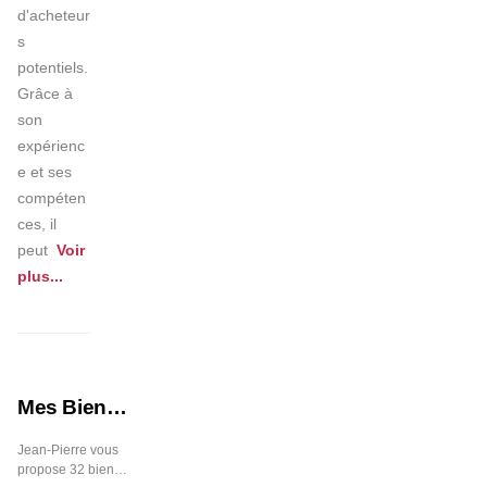
d'acheteur
s 
potentiels. 
Grâce à 
son 
expérienc
e et ses 
compéten
ces, il 
peut
Voir 
plus
...
Mes Biens
Immobiliers
Jean-Pierre vous
propose 32 biens