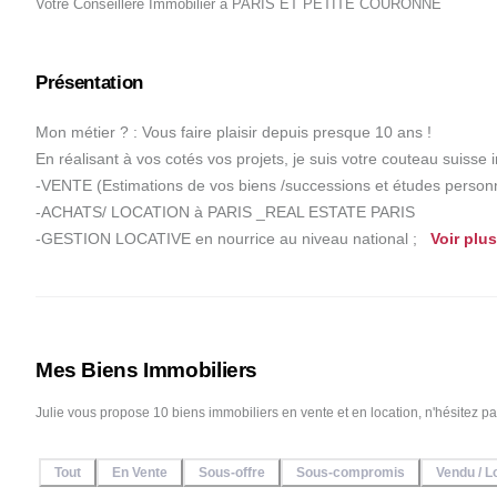
Votre Conseillère Immobilier
à
PARIS ET PETITE COURONNE
Présentation
Mon métier ? : Vous faire plaisir depuis presque 10 ans ! 

En réalisant à vos cotés vos projets, je suis votre couteau suisse
-VENTE (Estimations de vos biens /successions et études personn
-ACHATS/ LOCATION à PARIS _REAL ESTATE PARIS

-GESTION LOCATIVE en nourrice au niveau national ; 
Voir 
plus
Mes Biens Immobiliers
Julie vous propose 10 bien
Tout
En Vente
Sous-offre
Sous-compromis
Vendu / L