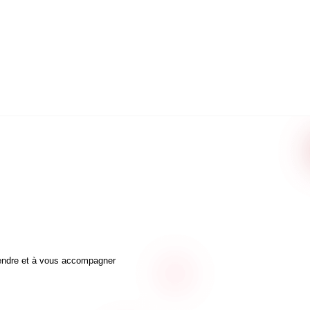
ICH, lave-vaisselle, lave-linge,
go et congélateur, tv,…)(point
es frais du notaire). vigik digicodes
Bonne DPE : E/D ; Charges
fage/sécurité 24H/24/ entretien
: 752,87 euros /378
endue avec le bien, elle se situe
ratique et rapide (location
par mois) Un Parking ou deux
e à l’achat en supplément Métros :
AKEIM ; L10 Charles Michel/ REC
, Bus 30-42-70-88. Écoles de
ing et d'Ingénieurs parfait pour
nationaux OU PIED A TERRE à
 Votre contact privilégié et unique
’été ! Une négociation se fait à
ARD : 06 64 26 65 82. Dossiers
dalités de financement avant
412 000 euros -honoraires charges
 vendre et à vous accompagner