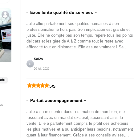
ro
e
ET et
«
Excellente qualité de services
»
 est
Julie allie parfaitement ses qualités humaines à son
professionnalisme hors pair. Son implication est grande et
e et
juste. Elle ne compte pas son temps, repère tous les points
delicats et les gère de A à Z comme tout le reste avec
res
lle
efficacité tout en diplomatie. Elle assure vraiment ! Sa
transparence est aussi un vrai + pour chacune des parties.
C’est en toute confiance que nous avons eu recours à
Sol2s
es au
S
nouveau à ses services. Vous pouvez lui confier votre bien
e bien
20 juil. 2026
en toute sécurité.
k et
uple
ndu
5
/5
suel
ssé :
«
Parfait accompagnement
»
 ? on
Julie a su m’orienter dans l'estimation de mon bien, me
ale,
NCE :
rassurant avec un mandat exclusif, sécurisant ainsi la
rdain
ites
vente. Elle a parfaitement compris le profil des acheteurs
e
les plus motivés et a su anticiper leurs besoins, notamment
 ET
quant à leur financement. Grâce à ses conseils avisés,