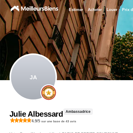
Estimer
Acheter
Louer
Prix d
JA
Ambassadrice
Julie Albessard
4.9
/5
sur une base de
43
avis