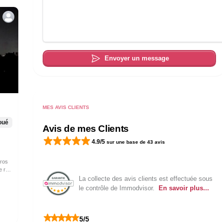
Envoyer un message
MES AVIS CLIENTS
oué
Avis de mes Clients
4.9
/5
sur une base de
43
avis
 rue
CALME,
La collecte des avis clients est effectuée sous
 le
le contrôle de Immodvisor.
En savoir plus...
rking
as du
Rues
5
/5