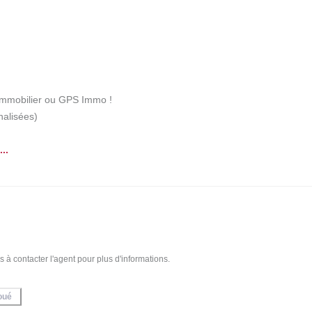
 immobilier ou GPS Immo ! 

alisées)

...
s immobiliers en vente et en location, n'hésitez pas à contacter l'agent pour plus d'informations.
oué