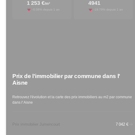
1 253 €
4941
/m²
decreased by
decreased by
-0.08
% depuis 1 an
-19.79
% depuis 1 an
Prix de l'immobilier par commune
dans l'
Aisne
Retrouvez l'évolution et la carte des prix immobiliers au m2 par commune
dans l'
Aisne
Prix immobilier Jumencourt
7 042 €