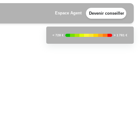
Espace Agent
Devenir conseiller
<
728 €
>
1 781 €