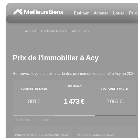
Estimer
Acheter
Louer
Prix
>
>
Accueil
Hauts-de-France
Aisne
Acy
>
Prix de l'immobilier à
Acy
Retrouvez l'évolution et la carte des prix immobiliers au m2 à
Acy
en
2026
PRIX MOYEN
FOURCHETTE BASSE
FOURCHETTE HAUTE
1 473 €
884 €
2 062 €
Maisons
Appartements
PRIX M² MOYEN DES MAISONS (
2023
)
MAISONS VENDUES (
2023
)