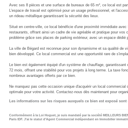
Avec ses 8 pièces et une surface de bureaux de 65 m², ce local est par
L'espace de travail est optimisé pour un usage professionnel, et l'acce
un rideau métallique garantissant la sécurité des lieux.
Situé en centre-ville, ce local bénéficie d'une proximité immédiate ave
restaurants, offrant ainsi un cadre de vie agréable et pratique pour vos 
problème grâce ses places de parking extérieur, avec un espace dédié po
La ville de Bégard est reconnue pour son dynamisme et sa qualité de v
bien développé. Ce local commercial est une opportunité rare de s'impla
Le bien est également équipé d'un système de chauffage, garantissant un
72 mois, offrant une stabilité pour vos projets à long terme. La taxe fo
nombreux avantages offerts par ce bien.
Ne manquez pas cette occasion unique d'acquérir un local commercial da
optimale pour votre activité. Contactez-nous dès maintenant pour organise
Les informations sur les risques auxquels ce bien est exposé sont
Conformément à la Loi Hoguet, je suis mandaté par la société MEILLEURS BIENS
Paris IDF. J’ai le statut d’Agent Commercial indépendant en Immobilier immat