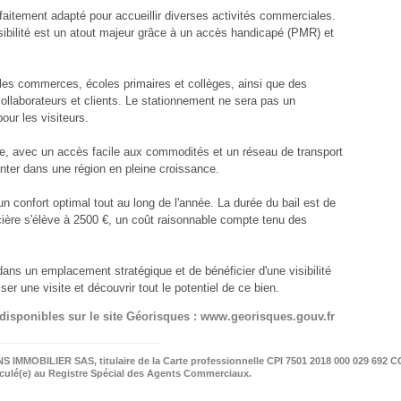
faitement adapté pour accueillir diverses activités commerciales.
ssibilité est un atout majeur grâce à un accès handicapé (PMR) et
c les commerces, écoles primaires et collèges, ainsi que des
collaborateurs et clients. Le stationnement ne sera pas un
ur les visiteurs.
ie, avec un accès facile aux commodités et un réseau de transport
nter dans une région en pleine croissance.
 confort optimal tout au long de l'année. La durée du bail est de
ncière s'élève à 2500 €, un coût raisonnable compte tenu des
ns un emplacement stratégique et de bénéficier d'une visibilité
r une visite et découvrir tout le potentiel de ce bien.
 disponibles sur le site Géorisques : www.georisques.gouv.fr
 IMMOBILIER SAS, titulaire de la Carte professionnelle CPI 7501 2018 000 029 692 C
riculé(e) au Registre Spécial des Agents Commerciaux.