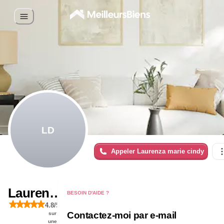
LD
Appeler
Laurenza marie cindy
Laurenza
BESOIN D'AIDE ?
4.8
/5
marie
Contactez-moi par e-mail
sur
une