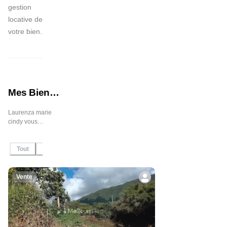
gestion 
locative de 
votre bien.
Mes Biens
Immobiliers
Laurenza marie
cindy vous
propose 4 biens
immobiliers en
Tout
En Vente
Sous-offre
Sous-compromis
Vendu / Lou
vente et en
location, n'hésitez
pas à contacter
l'agent pour plus
Vente
d'informations.