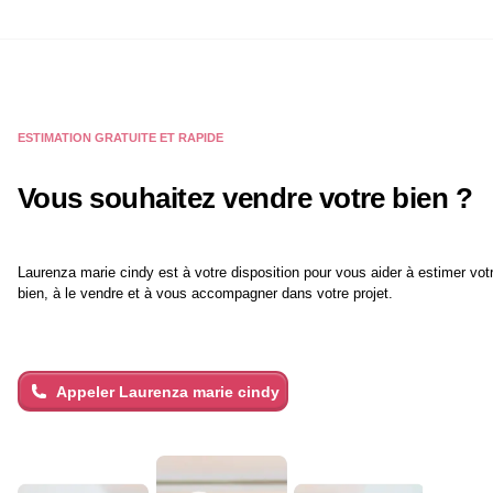
m², avec assainissement raccordé au tout-à-l’égout.
Les ++++ ✔ Fort potentiel locatif (location à l’année) ✔
Possibilité d’aménagement en locaux professionnels
ou bureaux ✔ Possibilité d’extension à l’étage
permettant d’obtenir une vue mer ✔ Proximité
immédiate du centre-ville et des commodités ✔ Jardin
arboré et fleuri, agréable à vivre ✔ Portail électrique et
portillon permettant deux accès indépendants ✔ Idéal
ESTIMATION GRATUITE ET RAPIDE
investissement ou projet familial 💰 Prix : 258 000 € 📞
Une visite s’impose ! Contactez-moi pour plus
d’informations ou organiser une visite.
Vous souhaitez vendre votre bien ?
Laurenza marie cindy
est à votre disposition pour vous aider à estimer vot
bien, à le vendre et à vous accompagner dans votre projet.
Appeler
Laurenza marie cindy