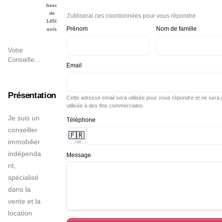
cindy
base
de
J'utiliserai ces coordonnées pour vous répondre
DIJOUX
1456
Prénom
Nom de famille
avis
Votre
Conseiller
Email
Immobilier
à
Saint-Leu
Présentation
Cette adresse email sera utilisée pour vous répondre et ne sera
utilisée à des fins commerciales.
Je suis un 
Téléphone
conseiller 
🇫🇷
immobilier 
+33
indépenda
Message
nt, 
spécialisé 
dans la 
vente et la 
location 