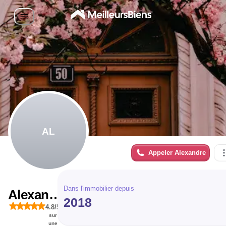
AL
Appeler
Alexandre
Dans l'immobilier depuis
Alexandre
2018
4.8
/5
LOUVEL
sur
une