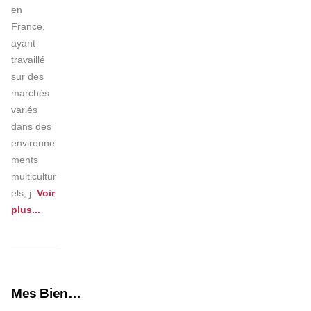
en 
France, 
ayant 
travaillé 
sur des 
marchés 
variés 
dans des 
environne
ments 
multicultur
els, j
Voir 
plus
...
Mes Biens
Immobiliers