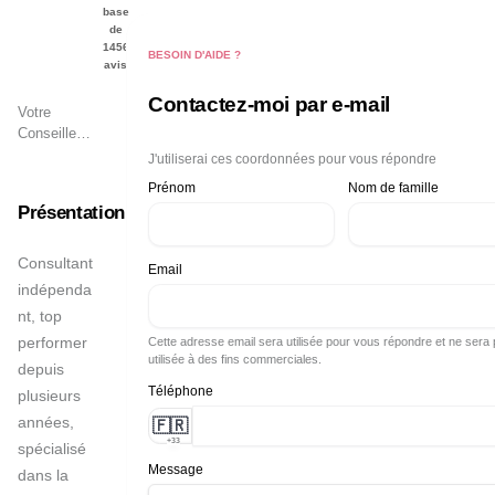
base
de
1456
BESOIN D'AIDE ?
avis
Contactez-moi par e-mail
Votre
Conseiller
Immobilier
J'utiliserai ces coordonnées pour vous répondre
à
Paris
Prénom
Nom de famille
Présentation
Consultant 
Email
indépenda
nt, top 
performer 
Cette adresse email sera utilisée pour vous répondre et ne sera
utilisée à des fins commerciales.
depuis 
Téléphone
plusieurs 
années, 
🇫🇷
+33
spécialisé 
Message
dans la 