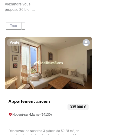
Alexandre vous
propose 26 biens
immobiliers en
vente et en
Tout
En Vente
Sous-offre
Sous-compromis
Vendu / Lou
location, n'hésitez
pas à contacter
l'agent pour plus
d'informations.
Vente
Appartement ancien
335 000 €
Nogent-sur-Marne
(
94130
)
Découvrez ce superbe 3 pièces de 52,28 m², en