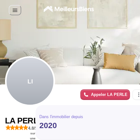
LI
Appeler
LA PERLE
Dans l'immobilier depuis
LA PERLE
2020
4.8
/5
IMMOBILIER
sur
une