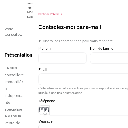
base
de
1456
BESOIN D'AIDE ?
avis
Contactez-moi par e-mail
Votre
Conseillère
Immobilier
J'utiliserai ces coordonnées pour vous répondre
à
Ile-de-
Prénom
Nom de famille
France
Présentation
Je suis 
Email
conseillère 
immobilièr
e 
Cette adresse email sera utilisée pour vous répondre et ne sera
utilisée à des fins commerciales.
indépenda
Téléphone
nte, 
spécialisé
🇫🇷
+33
e dans la 
Message
vente de 