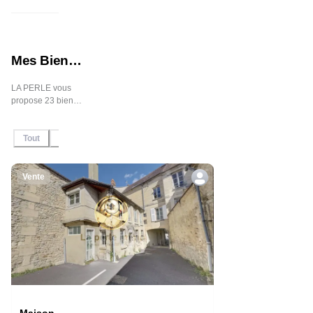
Mes Biens
Immobiliers
LA PERLE vous
propose 23 biens
immobiliers en
vente et en
Tout
En Vente
Sous-offre
Sous-compromis
Vendu / Lou
location, n'hésitez
pas à contacter
l'agent pour plus
d'informations.
Vente
Maison