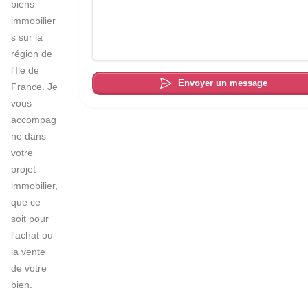
biens 
immobilier
s sur la 
région de 
l'Ile de 
Envoyer un message
France. Je 
vous 
accompag
ne dans 
votre 
projet 
immobilier, 
que ce 
soit pour 
l'achat ou 
la vente 
de votre 
bien.