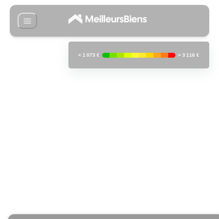
<
1 073 €
>
3 116 €