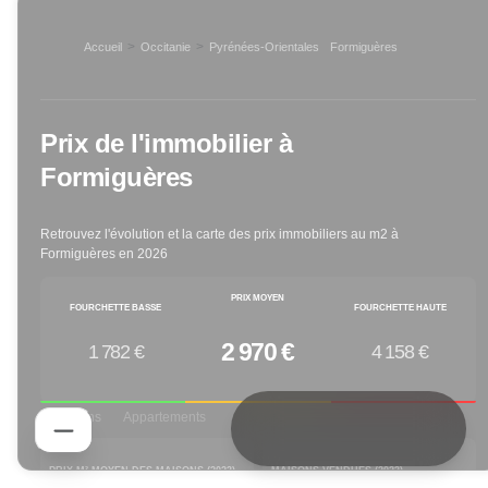
>
>
Accueil
Occitanie
Pyrénées-Orientales
Formiguères
>
Prix de l'immobilier à
Formiguères
Retrouvez l'évolution et la carte des prix immobiliers au m2 à
Formiguères
en
2026
PRIX MOYEN
FOURCHETTE BASSE
FOURCHETTE HAUTE
2 970 €
1 782 €
4 158 €
Maisons
Appartements
PRIX M² MOYEN DES MAISONS (
2023
)
MAISONS VENDUES (
2023
)