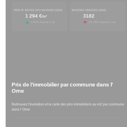
PRIX M² MOYEN DES MAISONS (
2023
)
MAISONS VENDUES (
2023
)
1 294 €
3182
/m²
increased by
decreased by
1.81
% depuis 1 an
-21.28
% depuis 1 an
Prix de l'immobilier par commune
dans l'
Orne
Retrouvez l'évolution et la carte des prix immobiliers au m2 par commune
dans l'
Orne