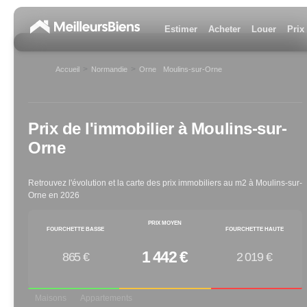
Estimer
Acheter
Louer
Prix
>
>
Accueil
Normandie
Orne
Moulins-sur-Orne
>
Prix de l'immobilier à
Moulins-sur-
Orne
Retrouvez l'évolution et la carte des prix immobiliers au m2 à
Moulins-sur-
Orne
en
2026
PRIX MOYEN
FOURCHETTE BASSE
FOURCHETTE HAUTE
1 442 €
865 €
2 019 €
Maisons
Appartements