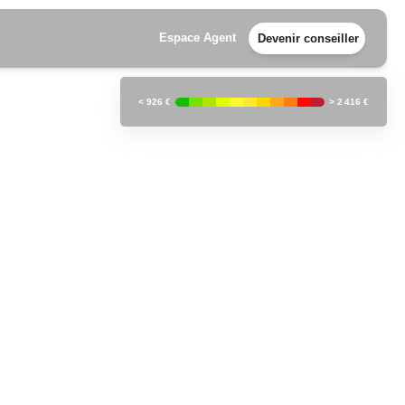
Espace Agent
Devenir conseiller
<
926 €
>
2 416 €