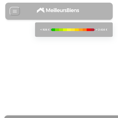
<
926 €
>
2 416 €