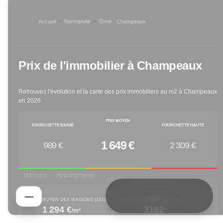
>
>
Accueil
Normandie
Orne
Champeaux
>
Prix de l'immobilier à
Champeaux
Retrouvez l'évolution et la carte des prix immobiliers au m2 à
Champeaux
en
2026
PRIX MOYEN
FOURCHETTE BASSE
FOURCHETTE HAUTE
1 649 €
989 €
2 309 €
Maisons
Appartements
PRIX M² MOYEN DES MAISONS (
2023
)
MAISONS VENDUES (
2023
)
1 294 €
3182
/m²
increased by
decreased by
1.81
% depuis 1 an
-21.28
% depuis 1 an