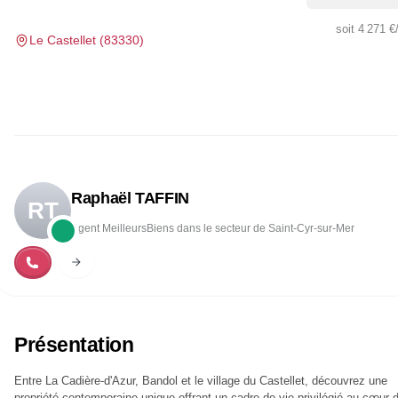
soit
4 271 €
Le Castellet
(
83330
)
Raphaël TAFFIN
RT
Agent MeilleursBiens dans le secteur de Saint-Cyr-sur-Mer
Présentation
Entre La Cadière-d'Azur, Bandol et le village du Castellet, découvrez une
propriété contemporaine unique offrant un cadre de vie privilégié au cœur 