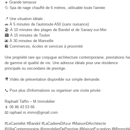
☀️ Grande terrasse
💦 Spa de nage chauffé de 6 mètres, utilisable toute l'année
📍 Une situation idéale :
🚗 À 5 minutes de l'autoroute A50 (sans nuisance)
🏖️ À 10 minutes des plages de Bandol et de Sanary-sur-Mer
🏙️ À 15 minutes de Toulon
🌆 À 30 minutes de Marseille
🛍️ Commerces, écoles et services à proximité
Une propriété rare qui conjugue architecture contemporaine, prestations ha
de gamme et qualité de vie. Une adresse idéale pour une résidence
principale ou secondaire de prestige.
🎥 Vidéo de présentation disponible sur simple demande.
📞 Pour plus d'informations ou organiser une visite privée :
Raphaël Taffin – M Immobilier
📱 06 86 43 53 66
📧
raphael.m.immo@gmail.com
#LeCastellet #Bandol #LaCadiereDAzur #MaisonDArchitecte
#VillaContemporaine #ImmobilierDePrestige #MaisonException #MImmobil