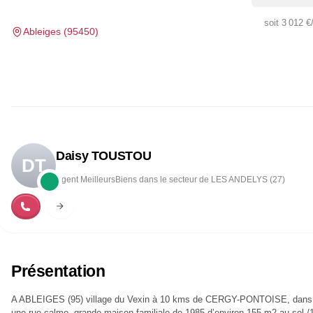
soit
3 012 €
Ableiges
(
95450
)
Daisy TOUSTOU
DT
Agent MeilleursBiens dans le secteur de LES ANDELYS (27)
Présentation
A ABLEIGES (95) village du Vexin à 10 kms de CERGY-PONTOISE, dans
une rue calme, grande maison familiale de 1985 d’environ 155 m2 au sol /