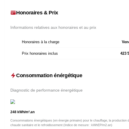
Honoraires & Prix
Informations relatives aux honoraires et au prix
Honoraires à la charge
Ven
Prix honoraires inclus
423 
Consommation énérgétique
Diagnostic de performance énergétique
248
kWh/m².an
Consommations énergétiques (en énergie primaire) pour le chauffage, la production 
chaude sanitaire et le refroidissement (Indice de mesure : kWhEP/m2.an)