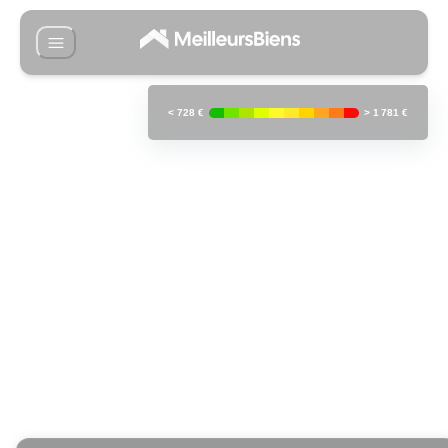
<
728 €
>
1 781 €