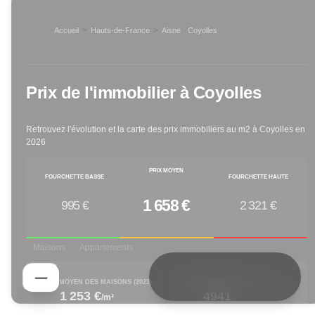
>
>
Accueil
Hauts-de-France
Aisne
Coyolles
>
Prix de l'immobilier à
Coyolles
Retrouvez l'évolution et la carte des prix immobiliers au m2 à
Coyolles
en
2026
PRIX MOYEN
FOURCHETTE BASSE
FOURCHETTE HAUTE
1 658 €
995 €
2 321 €
Maisons
Appartements
PRIX M² MOYEN DES MAISONS (
2023
)
MAISONS VENDUES (
2023
)
1 253 €
4941
/m²
decreased by
decreased by
-0.08
% depuis 1 an
-19.79
% depuis 1 an