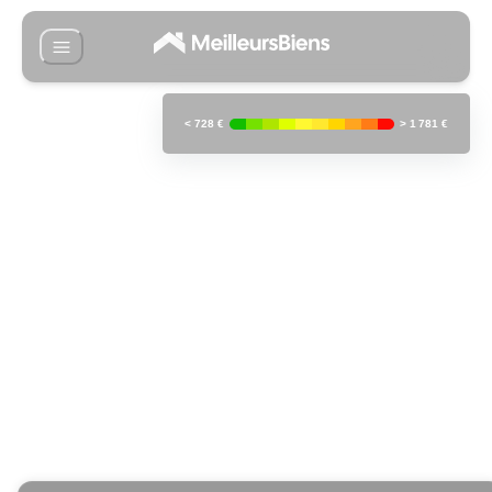
<
728 €
>
1 781 €