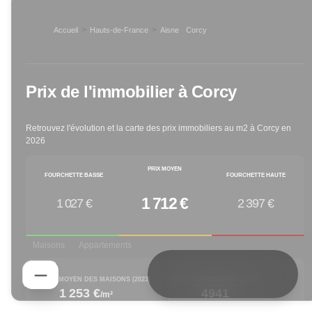
>
>
Accueil
Hauts-de-France
Aisne
Corcy
>
Prix de l'immobilier à
Corcy
Retrouvez l'évolution et la carte des prix immobiliers au m2 à
Corcy
en
2026
PRIX MOYEN
FOURCHETTE BASSE
FOURCHETTE HAUTE
1 712 €
1 027 €
2 397 €
Maisons
Appartements
PRIX M² MOYEN DES MAISONS (
2023
)
MAISONS VENDUES (
2023
)
1 253 €
4941
/m²
decreased by
decreased by
-0.08
% depuis 1 an
-19.79
% depuis 1 an