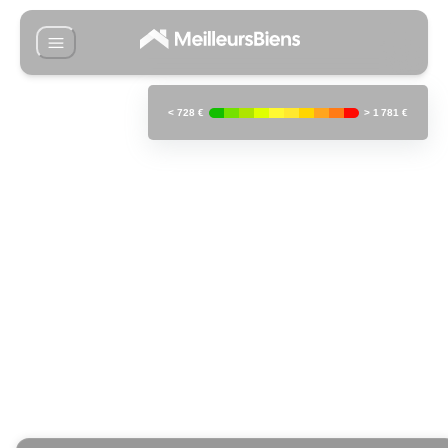
<
728 €
>
1 781 €