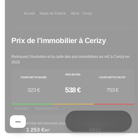
>
>
Accueil
Hauts-de-France
Aisne
Cerizy
>
Prix de l'immobilier à
Cerizy
Retrouvez l'évolution et la carte des prix immobiliers au m2 à
Cerizy
en
2026
PRIX MOYEN
FOURCHETTE BASSE
FOURCHETTE HAUTE
538 €
323 €
753 €
Maisons
Appartements
PRIX M² MOYEN DES MAISONS (
2023
)
MAISONS VENDUES (
2023
)
1 253 €
4941
/m²
decreased by
decreased by
-0.08
% depuis 1 an
-19.79
% depuis 1 an