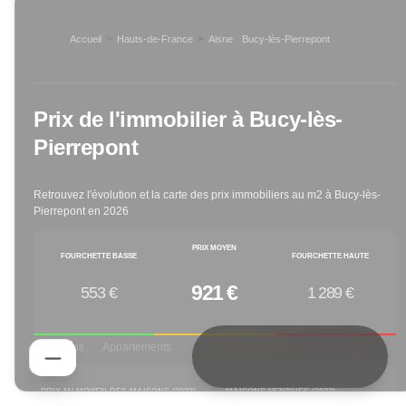
>
>
Accueil
Hauts-de-France
Aisne
Bucy-lès-Pierrepont
>
Prix de l'immobilier à
Bucy-lès-
Pierrepont
Retrouvez l'évolution et la carte des prix immobiliers au m2 à
Bucy-lès-
Pierrepont
en
2026
PRIX MOYEN
FOURCHETTE BASSE
FOURCHETTE HAUTE
921 €
553 €
1 289 €
Maisons
Appartements
PRIX M² MOYEN DES MAISONS (
2023
)
MAISONS VENDUES (
2023
)