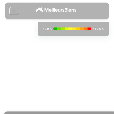
<
728 €
>
1 781 €