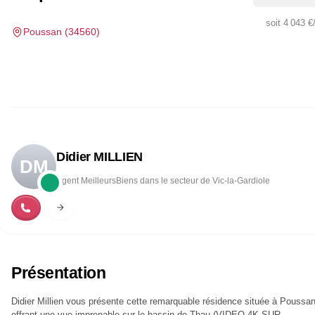
soit
4 043 €
Poussan
(
34560
)
Didier MILLIEN
DM
Agent MeilleursBiens dans le secteur de Vic-la-Gardiole
Présentation
Didier Millien vous présente cette remarquable résidence située à Poussan
offrant une vue imprenable sur le bassin de Thau (VIDEO 4K SUR