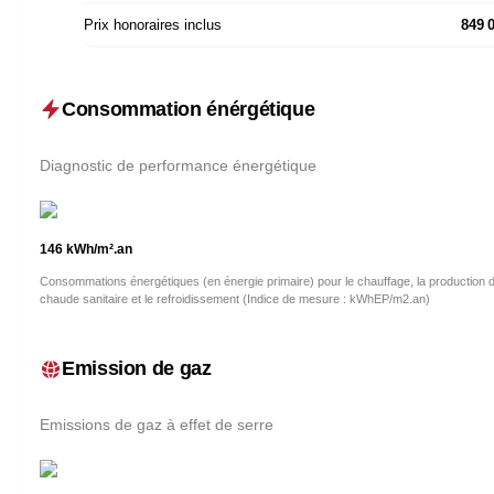
Prix honoraires inclus
849 
Consommation énérgétique
Diagnostic de performance énergétique
146
kWh/m².an
Consommations énergétiques (en énergie primaire) pour le chauffage, la production 
chaude sanitaire et le refroidissement (Indice de mesure : kWhEP/m2.an)
Emission de gaz
Emissions de gaz à effet de serre