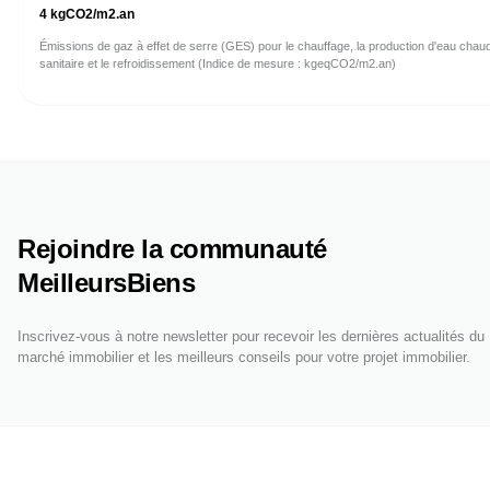
4
kgCO2/m2.an
Émissions de gaz à effet de serre (GES) pour le chauffage, la production d'eau chau
sanitaire et le refroidissement (Indice de mesure : kgeqCO2/m2.an)
Rejoindre la communauté
MeilleursBiens
Inscrivez-vous à notre newsletter pour recevoir les dernières actualités du
marché immobilier et les meilleurs conseils pour votre projet immobilier.