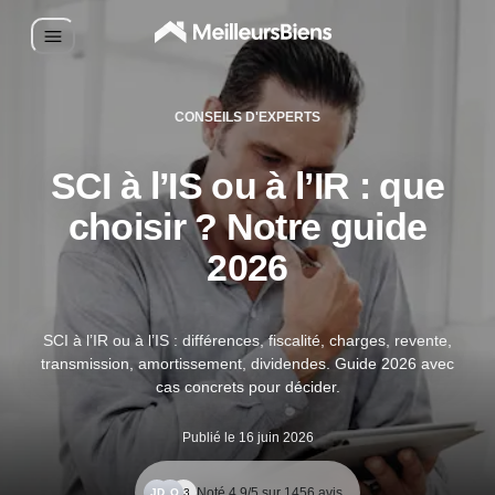
CONSEILS D'EXPERTS
SCI à l’IS ou à l’IR : que
choisir ? Notre guide
2026
SCI à l’IR ou à l’IS : différences, fiscalité, charges, revente,
transmission, amortissement, dividendes. Guide 2026 avec
cas concrets pour décider.
Publié le 16 juin 2026
Noté
4.9
/5 sur
1456
avis
JD
PO
+3