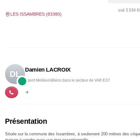
soit
5 534 €
LES ISSAMBRES
(
83380
)
Damien LACROIX
DL
Agent MeilleursBiens dans le secteur de VAR EST
Présentation
Située sur la commune des Issambres, à seulement 200 mètres des criqu
maison à vendre avec vue mer exceptionnelle.