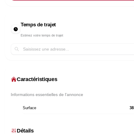
Temps de trajet
Estimez votre temps de trajet
Caractéristiques
Informations essentielles de l'annonce
Surface
38
Détails