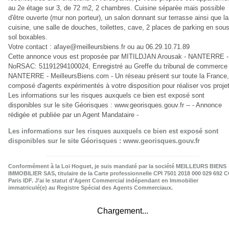
au 2e étage sur 3, de 72 m2, 2 chambres. Cuisine séparée mais possible
d'être ouverte (mur non porteur), un salon donnant sur terrasse ainsi que la
cuisine, une salle de douches, toilettes, cave, 2 places de parking en sou
sol boxables.
Votre contact :
afaye@meilleursbiens.fr
ou au 06.29.10.71.89
Cette annonce vous est proposée par MITILDJAN Arousak - NANTERRE -
NoRSAC: 51191294100024, Enregistré au Greffe du tribunal de commerce
NANTERRE - MeilleursBiens.com - Un réseau présent sur toute la France,
composé d'agents expérimentés à votre disposition pour réaliser vos projet
Les informations sur les risques auxquels ce bien est exposé sont
disponibles sur le site Géorisques : www.georisques.gouv.fr -- - Annonce
rédigée et publiée par un Agent Mandataire -
Les informations sur les risques auxquels ce bien est exposé sont
disponibles sur le site Géorisques : www.georisques.gouv.fr
Conformément à la Loi Hoguet, je suis mandaté par la société MEILLEURS BIENS
IMMOBILIER SAS, titulaire de la Carte professionnelle CPI 7501 2018 000 029 692 C
Paris IDF. J’ai le statut d’Agent Commercial indépendant en Immobilier
immatriculé(e) au Registre Spécial des Agents Commerciaux.
Chargement...